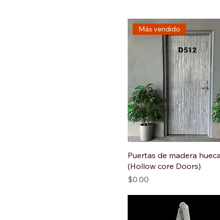
Más vendido
Puertas de madera huec
(Hollow core Doors)
Precio
$0.00