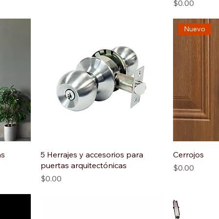
Precio
$0.00
Nuevo
as
️5 Herrajes y accesorios para
Cerrojos
puertas arquitectónicas
Precio
$0.00
Precio
$0.00