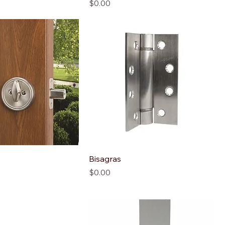
Precio
$0.00
Bisagras
Precio
$0.00