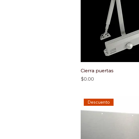
Cierra puertas
Precio
$0.00
Descuento