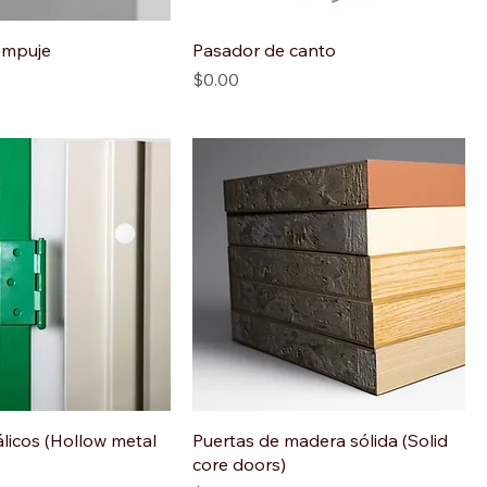
empuje
Pasador de canto
Precio
$0.00
licos (Hollow metal
Puertas de madera sólida (Solid
core doors)