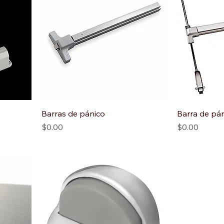
Barras de pánico
Barra de pán
Precio
Precio
$0.00
$0.00