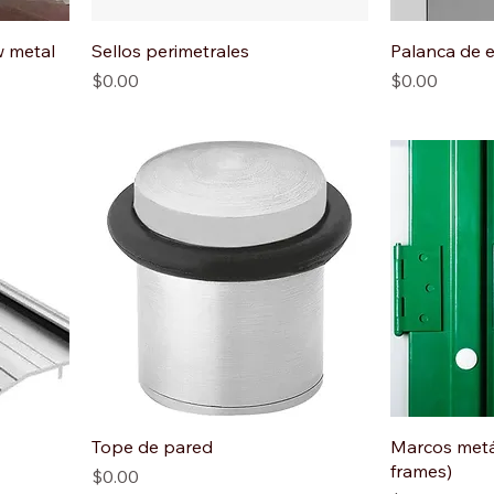
w metal
Sellos perimetrales
Palanca de 
Precio
Precio
$0.00
$0.00
Tope de pared
Marcos metá
frames)
Precio
$0.00