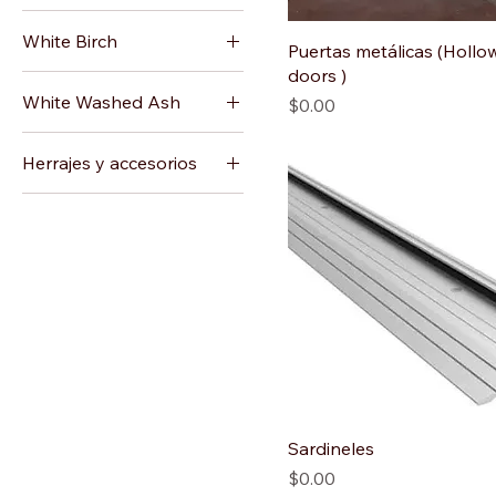
White Birch
Puertas metálicas (Hollo
doors )
White Washed Ash
Precio
$0.00
Herrajes y accesorios
Acabado estándar :
cromo satinado
Certificaciones
ANSI/BHMA GRADO 1
Certificaciones
ANSI/BHMA GRADO
2
Cilíndricas
De manija
Sardineles
Precio
$0.00